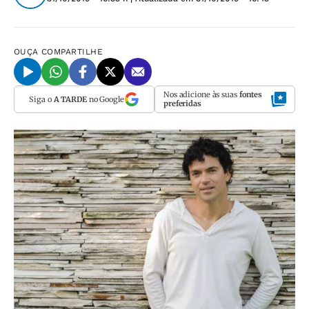
OUÇA
COMPARTILHE
Nos adicione às suas
fontes
Siga o
A TARDE
no Google
preferidas