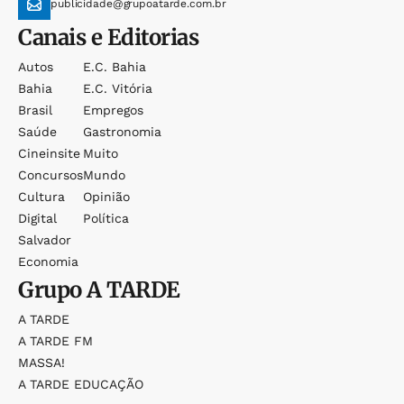
publicidade@grupoatarde.com.br
Canais e Editorias
Autos
E.c. Bahia
Bahia
E.c. Vitória
Brasil
Empregos
Saúde
Gastronomia
Cineinsite
Muito
Concursos
Mundo
Cultura
Opinião
Digital
Política
Salvador
Economia
Grupo
A TARDE
A TARDE
A TARDE FM
MASSA!
A TARDE EDUCAÇÃO