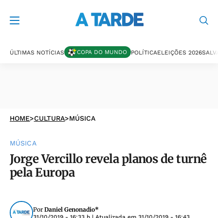
COPA DO MUNDO
ÚLTIMAS NOTÍCIAS
POLÍTICA
ELEIÇÕES 2026
SALV
HOME
>
CULTURA
>
MÚSICA
MÚSICA
Jorge Vercillo revela planos de turnê
pela Europa
Por
Daniel Genonadio*
31/10/2019 - 16:33 h
| Atualizada em
31/10/2019 - 16:43