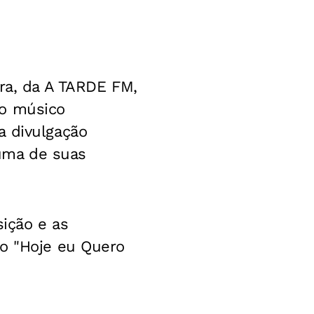
ira, da A TARDE FM,
 o músico
a divulgação
 uma de suas
ição e as
mo "Hoje eu Quero