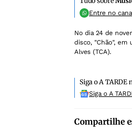
Tudo sobre
Músi
Entre no can
No dia 24 de nove
disco, "Chão", em
Alves (TCA).
Siga o A TARDE 
Siga o A TARD
Compartilhe e