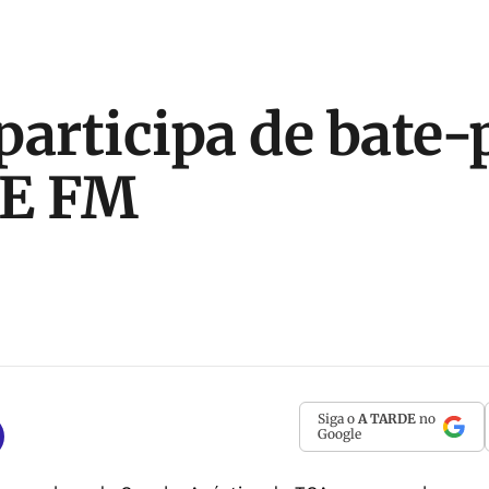
participa de bate-
E FM
Siga o
A TARDE
no
Google