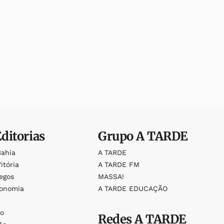
Editorias
Grupo
A TARDE
Bahia
A TARDE
itória
A TARDE FM
egos
MASSA!
ronomia
A TARDE EDUCAÇÃO
o
o
Redes
A TARDE