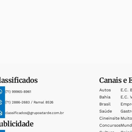
lassificados
Canais e 
Autos
E.c. 
(71) 99965-8961
Bahia
E.c. V
(71) 2886-2683 / Ramal 8526
Brasil
Empr
Saúde
Gast
classificados@grupoatarde.com.br
Cineinsite
Muit
ublicidade
Concursos
Mund