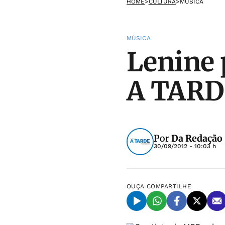
HOME
>
CULTURA
>
MÚSICA
MÚSICA
Lenine 
A TARD
Por
Da Redação
30/09/2012 - 10:03 h
OUÇA
COMPARTILHE