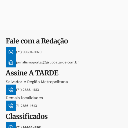
Fale com a Redação
(71) 99601-0020
jornalismoportal@grupoatarde.com.br
Assine
A TARDE
Salvador e Região Metropolitana
(71) 2886-1613
Demais localidades
71 2886-1613
Classificados
(71) 99965-8961