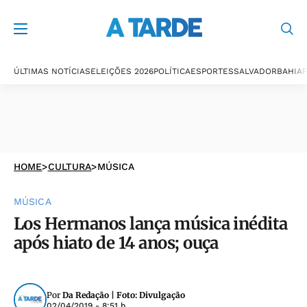
ÚLTIMAS NOTÍCIAS
ELEIÇÕES 2026
POLÍTICA
ESPORTES
SALVADOR
BAHIA
P
HOME
>
CULTURA
>
MÚSICA
MÚSICA
Los Hermanos lança música inédita
após hiato de 14 anos; ouça
Por
Da Redação | Foto: Divulgação
02/04/2019 - 8:51 h