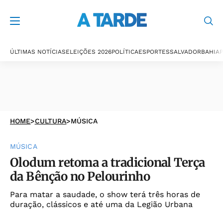
ÚLTIMAS NOTÍCIAS
ELEIÇÕES 2026
POLÍTICA
ESPORTES
SALVADOR
BAHIA
P
HOME
>
CULTURA
>
MÚSICA
MÚSICA
Olodum retoma a tradicional Terça
da Bênção no Pelourinho
Para matar a saudade, o show terá três horas de
duração, clássicos e até uma da Legião Urbana