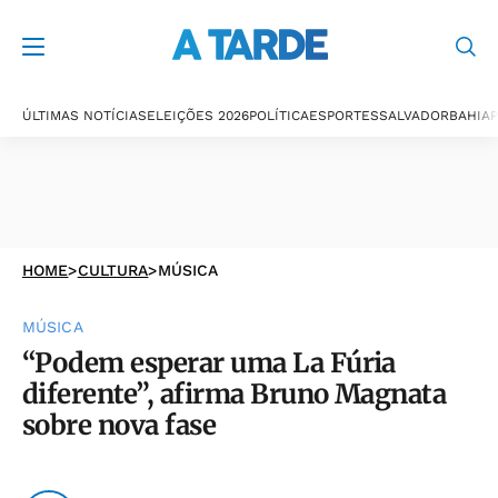
ÚLTIMAS NOTÍCIAS
ELEIÇÕES 2026
POLÍTICA
ESPORTES
SALVADOR
BAHIA
P
HOME
>
CULTURA
>
MÚSICA
MÚSICA
“Podem esperar uma La Fúria
diferente”, afirma Bruno Magnata
sobre nova fase