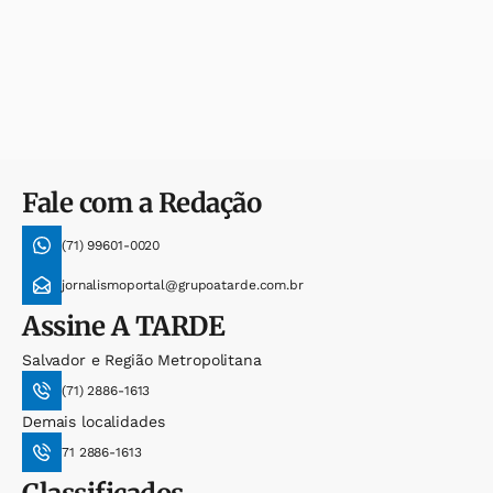
Fale com a Redação
(71) 99601-0020
jornalismoportal@grupoatarde.com.br
Assine
A TARDE
Salvador e Região Metropolitana
(71) 2886-1613
Demais localidades
71 2886-1613