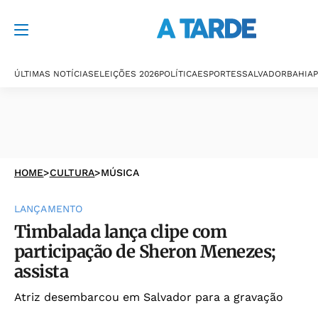
ÚLTIMAS NOTÍCIAS
ELEIÇÕES 2026
POLÍTICA
ESPORTES
SALVADOR
BAHIA
P
HOME
>
CULTURA
>
MÚSICA
LANÇAMENTO
Timbalada lança clipe com
participação de Sheron Menezes;
assista
Atriz desembarcou em Salvador para a gravação