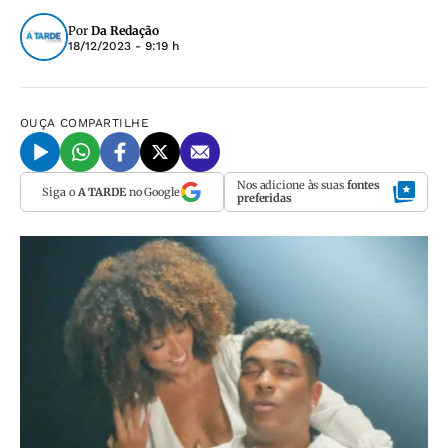
Por
Da Redação
18/12/2023 - 9:19 h
OUÇA
COMPARTILHE
Nos adicione às suas
fontes
Siga o
A TARDE
no Google
preferidas