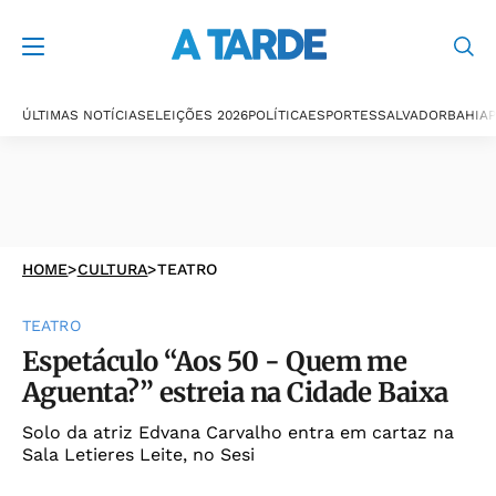
ÚLTIMAS NOTÍCIAS
ELEIÇÕES 2026
POLÍTICA
ESPORTES
SALVADOR
BAHIA
P
HOME
>
CULTURA
>
TEATRO
TEATRO
Espetáculo “Aos 50 - Quem me
Aguenta?” estreia na Cidade Baixa
Solo da atriz Edvana Carvalho entra em cartaz na
Sala Letieres Leite, no Sesi