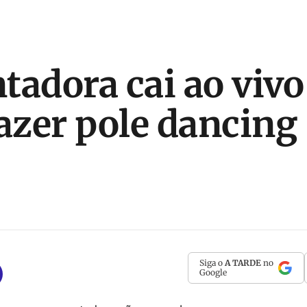
tadora cai ao vivo
fazer pole dancing
Siga o
A TARDE
no
Google