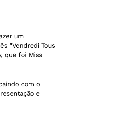
fazer um
cês "Vendredi Tous
, que foi Miss
 caindo com o
presentação e