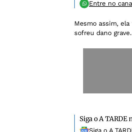
Entre no can
Mesmo assim, ela f
sofreu dano grave.
Siga o A TARDE 
Siga o A TARD