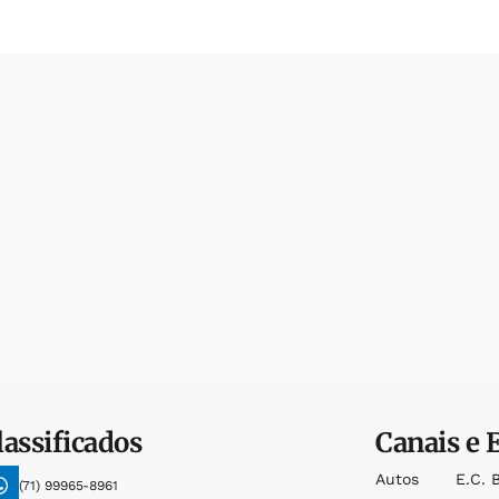
lassificados
Canais e 
Autos
E.c. 
(71) 99965-8961