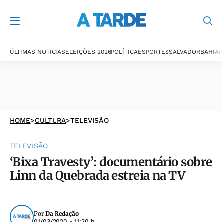
ÚLTIMAS NOTÍCIAS
ELEIÇÕES 2026
POLÍTICA
ESPORTES
SALVADOR
BAHIA
P
HOME
>
CULTURA
>
TELEVISÃO
TELEVISÃO
‘Bixa Travesty’: documentário sobre
Linn da Quebrada estreia na TV
Por
Da Redação
01/03/2020 - 11:20 h