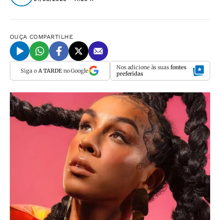
OUÇA
COMPARTILHE
Nos adicione às suas
fontes
Siga o
A TARDE
no Google
preferidas