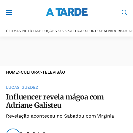
ÚLTIMAS NOTÍCIAS
ELEIÇÕES 2026
POLÍTICA
ESPORTES
SALVADOR
BAHIA
P
HOME
>
CULTURA
>
TELEVISÃO
LUCAS GUEDEZ
Influencer revela mágoa com
Adriane Galisteu
Revelação aconteceu no Sabadou com Virgínia