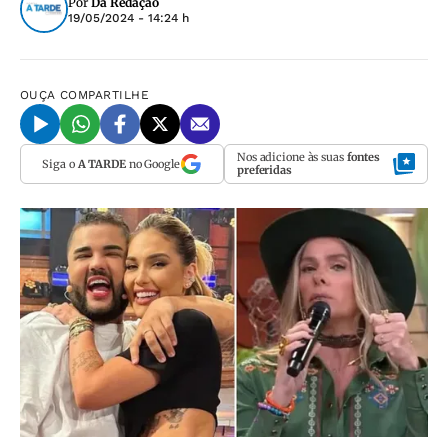
Por
Da Redação
19/05/2024 - 14:24 h
OUÇA
COMPARTILHE
Nos adicione às suas
fontes
Siga o
A TARDE
no Google
preferidas