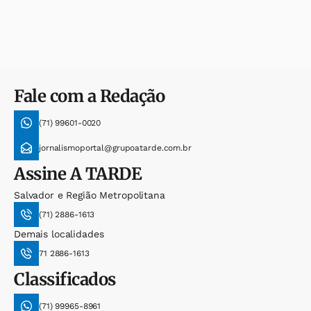
Fale com a Redação
(71) 99601-0020
jornalismoportal@grupoatarde.com.br
Assine
A TARDE
Salvador e Região Metropolitana
(71) 2886-1613
Demais localidades
71 2886-1613
Classificados
(71) 99965-8961