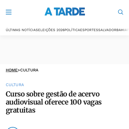
ÚLTIMAS NOTÍCIAS
ELEIÇÕES 2026
POLÍTICA
ESPORTES
SALVADOR
BAHIA
P
HOME
>
CULTURA
CULTURA
Curso sobre gestão de acervo
audiovisual oferece 100 vagas
gratuitas