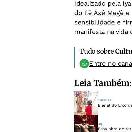
Idealizado pela Iy
do Ilê Axé Megê e 
sensibilidade e fi
manifesta na vida
Tudo sobre
Cultu
Entre no can
Leia Também:
CULTURA
Bienal do Lixo 
HQ
Essa obra de ter