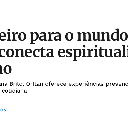
eiro para o mundo
 conecta espiritual
no
na Brito, OrItan oferece experiências presenci
 cotidiana
tos