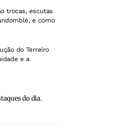
ão trocas, escutas
 Candomblé, e como
ução do Terreiro
idade e a
staques do dia.