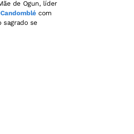
Mãe de Ogun, líder
o
Candomblé
com
o sagrado se