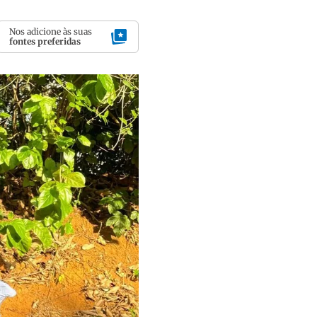
Nos adicione às suas
fontes preferidas