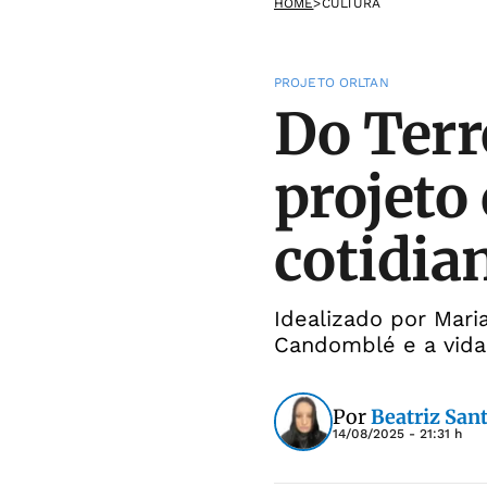
HOME
>
CULTURA
PROJETO ORLTAN
Do Terr
projeto
cotidia
Idealizado por Maria
Candomblé e a vida
Por
Beatriz San
14/08/2025 - 21:31 h