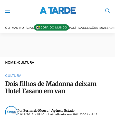
COPA DO MUNDO
ÚLTIMAS NOTÍCIAS
POLÍTICA
ELEIÇÕES 2026
SALV
HOME
>
CULTURA
CULTURA
Dois filhos de Madonna deixam
Hotel Fasano em van
Por
Bernardo Moura | Agência Estado
01/12/2012 - 15:10 h
| Atualizada em
19/11/2021 - 5:12