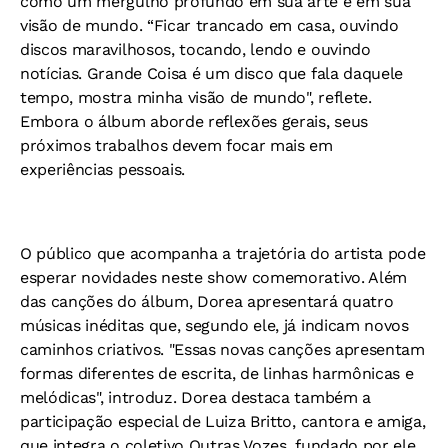
como um mergulho profundo em sua arte e em sua
visão de mundo. “Ficar trancado em casa, ouvindo
discos maravilhosos, tocando, lendo e ouvindo
notícias. Grande Coisa é um disco que fala daquele
tempo, mostra minha visão de mundo", reflete.
Embora o álbum aborde reflexões gerais, seus
próximos trabalhos devem focar mais em
experiências pessoais.
O público que acompanha a trajetória do artista pode
esperar novidades neste show comemorativo. Além
das canções do álbum, Dorea apresentará quatro
músicas inéditas que, segundo ele, já indicam novos
caminhos criativos. "Essas novas canções apresentam
formas diferentes de escrita, de linhas harmônicas e
melódicas", introduz. Dorea destaca também a
participação especial de Luiza Britto, cantora e amiga,
que integra o coletivo Outras Vozes, fundado por ele.