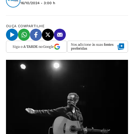
16/10/2024 - 3:00 h
OUÇA
COMPARTILHE
Nos adicione às suas
fontes
Siga o
A TARDE
no Google
preferidas