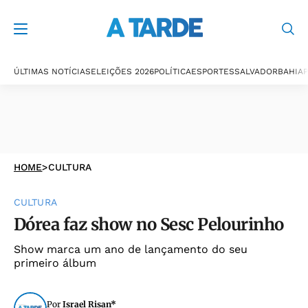
ÚLTIMAS NOTÍCIAS
ELEIÇÕES 2026
POLÍTICA
ESPORTES
SALVADOR
BAHIA
P
HOME
>
CULTURA
CULTURA
Dórea faz show no Sesc Pelourinho
Show marca um ano de lançamento do seu
primeiro álbum
Por
Israel Risan*