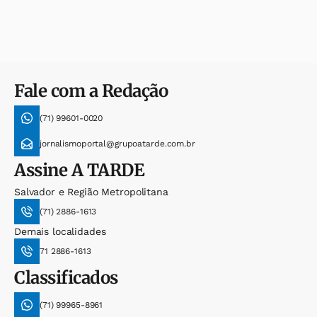
Fale com a Redação
(71) 99601-0020
jornalismoportal@grupoatarde.com.br
Assine
A TARDE
Salvador e Região Metropolitana
(71) 2886-1613
Demais localidades
71 2886-1613
Classificados
(71) 99965-8961