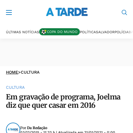
COPA DO MUNDO
ÚLTIMAS NOTÍCIAS
POLÍTICA
SALVADOR
POLÍCIA
BA
HOME
>
CULTURA
CULTURA
Em gravação de programa, Joelma
diz que quer casar em 2016
Por
Da Redação
03/12/2015 - 11:33 h
| Atualizada em
21/01/2021 - 0:00