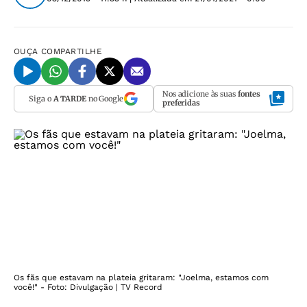
OUÇA
COMPARTILHE
Nos adicione às suas
fontes
Siga o
A TARDE
no Google
preferidas
Os fãs que estavam na plateia gritaram: "Joelma, estamos com
você!" - Foto: Divulgação | TV Record