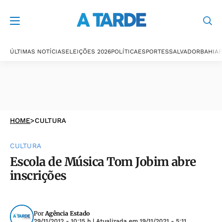
ÚLTIMAS NOTÍCIAS
ELEIÇÕES 2026
POLÍTICA
ESPORTES
SALVADOR
BAHIA
P
HOME
>
CULTURA
CULTURA
Escola de Música Tom Jobim abre
inscrições
Por
Agência Estado
29/11/2012 - 10:15 h
| Atualizada em
19/11/2021 - 5:11