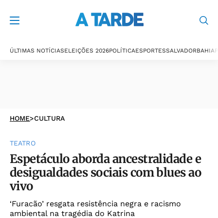
ÚLTIMAS NOTÍCIAS
ELEIÇÕES 2026
POLÍTICA
ESPORTES
SALVADOR
BAHIA
P
HOME
>
CULTURA
TEATRO
Espetáculo aborda ancestralidade e
desigualdades sociais com blues ao
vivo
‘Furacão’ resgata resistência negra e racismo
ambiental na tragédia do Katrina