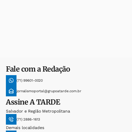
Fale com a Redação
(71) 99601-0020
jornalismoportal@grupoatarde.com.br
Assine
A TARDE
Salvador e Região Metropolitana
(71) 2886-1613
Demais localidades