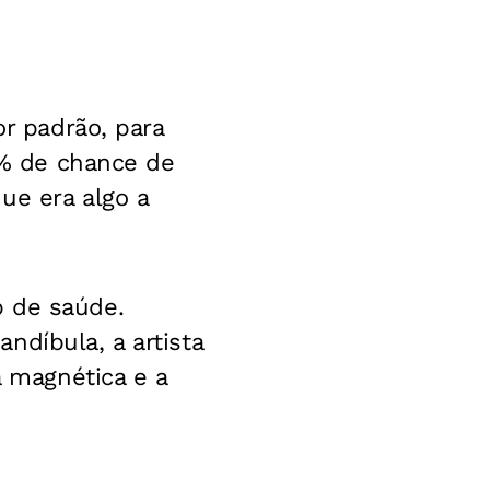
or padrão, para
"1% de chance de
ue era algo a
p de saúde.
ndíbula, a artista
a magnética e a