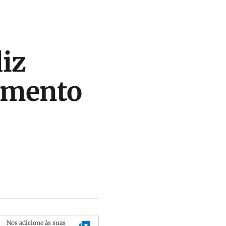
diz
tamento
Nos adicione às suas