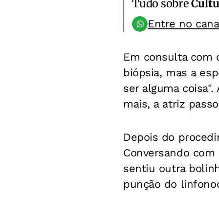
Tudo sobre
Cultu
Entre no can
Em consulta com de
biópsia, mas a esp
ser alguma coisa".
mais, a atriz pass
Depois do procedi
Conversando com a 
sentiu outra bolin
punção do linfonod