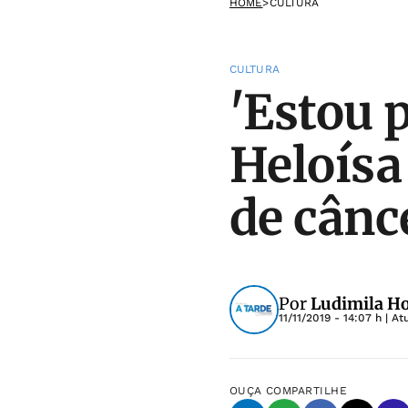
HOME
>
CULTURA
CULTURA
'Estou p
Heloísa
de cânc
Por
Ludimila Ho
11/11/2019 - 14:07 h
| At
OUÇA
COMPARTILHE