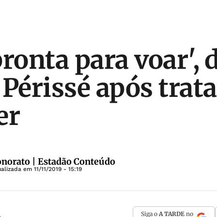
ronta para voar', 
 Périssé após tra
er
norato | Estadão Conteúdo
ualizada em
11/11/2019 - 15:19
Siga o
A TARDE
no