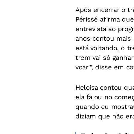
Após encerrar o tr
Périssé afirma que
entrevista ao prog
anos contou mais 
está voltando, o tr
trem vai só ganhar
voar'", disse em c
Heloísa contou qua
ela falou no começ
quando eu mostrav
diziam que não era