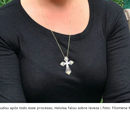
dou após todo esse processo, Heloísa falou sobre leveza | Foto: Filomena M