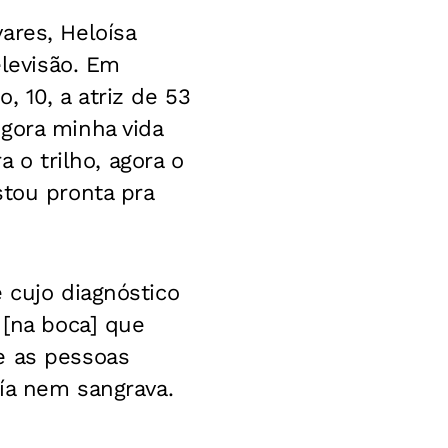
ares, Heloísa
elevisão. Em
, 10, a atriz de 53
gora minha vida
a o trilho, agora o
stou pronta pra
 cujo diagnóstico
 [na boca] que
e as pessoas
oía nem sangrava.