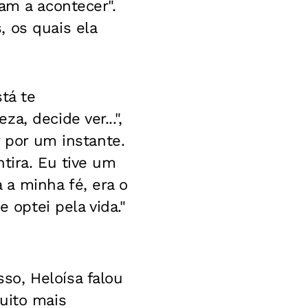
am a acontecer".
 os quais ela
tá te
, decide ver...",
r por um instante.
tira. Eu tive um
a minha fé, era o
 optei pela vida."
so, Heloísa falou
uito mais