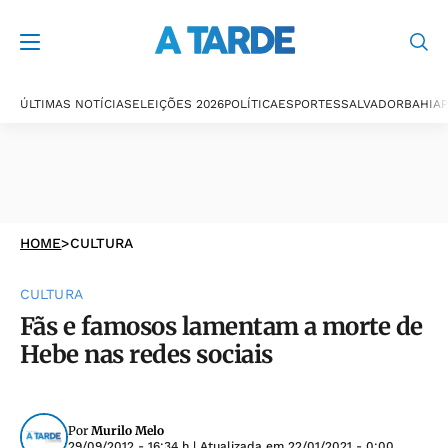
ÚLTIMAS NOTÍCIAS
ELEIÇÕES 2026
POLÍTICA
ESPORTES
SALVADOR
BAHIA
P
HOME
>
CULTURA
CULTURA
Fãs e famosos lamentam a morte de
Hebe nas redes sociais
Por
Murilo Melo
29/09/2012 - 16:34 h
| Atualizada em
22/01/2021 - 0:00