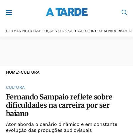
ÚLTIMAS NOTÍCIAS
ELEIÇÕES 2026
POLÍTICA
ESPORTES
SALVADOR
BAHIA
P
HOME
>
CULTURA
CULTURA
Fernando Sampaio reflete sobre
dificuldades na carreira por ser
baiano
Ator aborda o cenário dinâmico e em constante
evolução das produções audiovisuais