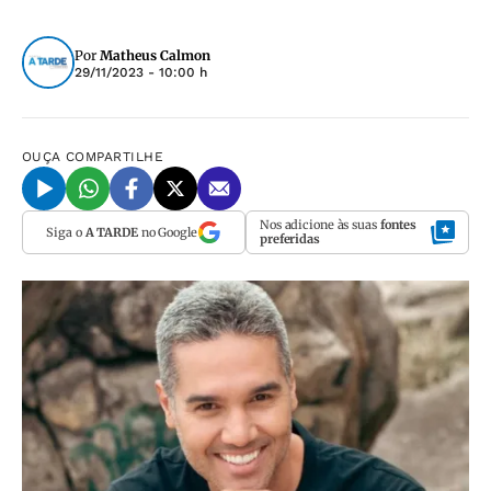
Por
Matheus Calmon
29/11/2023 - 10:00 h
OUÇA
COMPARTILHE
Nos adicione às suas
fontes
Siga o
A TARDE
no Google
preferidas