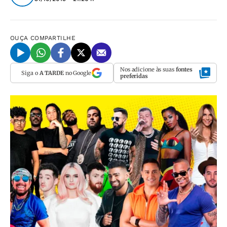
OUÇA
COMPARTILHE
Nos adicione às suas
fontes
Siga o
A TARDE
no Google
preferidas