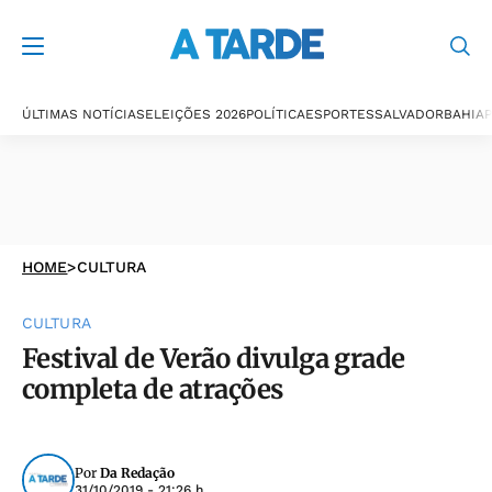
ÚLTIMAS NOTÍCIAS
ELEIÇÕES 2026
POLÍTICA
ESPORTES
SALVADOR
BAHIA
P
HOME
>
CULTURA
CULTURA
Festival de Verão divulga grade
completa de atrações
Por
Da Redação
31/10/2019 - 21:26 h