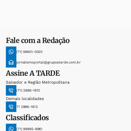
Fale com a Redação
(71) 99601-0020
jornalismoportal@grupoatarde.com.br
Assine
A TARDE
Salvador e Região Metropolitana
(71) 2886-1613
Demais localidades
71 2886-1613
Classificados
(71) 99965-8961