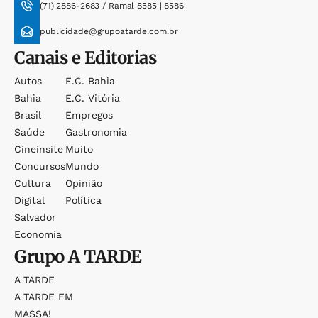
(71) 2886-2683 / Ramal 8585 | 8586
publicidade@grupoatarde.com.br
Canais e Editorias
Autos
E.c. Bahia
Bahia
E.c. Vitória
Brasil
Empregos
Saúde
Gastronomia
Cineinsite
Muito
Concursos
Mundo
Cultura
Opinião
Digital
Política
Salvador
Economia
Grupo
A TARDE
A TARDE
A TARDE FM
MASSA!