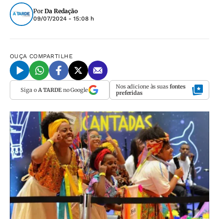
Por
Da Redação
09/07/2024 - 15:08 h
OUÇA
COMPARTILHE
Nos adicione às suas
fontes
Siga o
A TARDE
no Google
preferidas