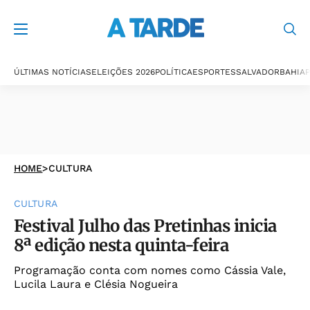
ÚLTIMAS NOTÍCIAS
ELEIÇÕES 2026
POLÍTICA
ESPORTES
SALVADOR
BAHIA
P
HOME
>
CULTURA
CULTURA
Festival Julho das Pretinhas inicia
8ª edição nesta quinta-feira
Programação conta com nomes como Cássia Vale,
Lucila Laura e Clésia Nogueira