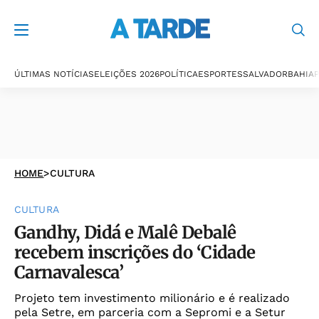
ÚLTIMAS NOTÍCIAS
ELEIÇÕES 2026
POLÍTICA
ESPORTES
SALVADOR
BAHIA
P
HOME
>
CULTURA
CULTURA
Gandhy, Didá e Malê Debalê
recebem inscrições do ‘Cidade
Carnavalesca’
Projeto tem investimento milionário e é realizado
pela Setre, em parceria com a Sepromi e a Setur