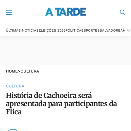
ÚLTIMAS NOTÍCIAS
ELEIÇÕES 2026
POLÍTICA
ESPORTES
SALVADOR
BAHIA
P
HOME
>
CULTURA
CULTURA
História de Cachoeira será
apresentada para participantes da
Flica