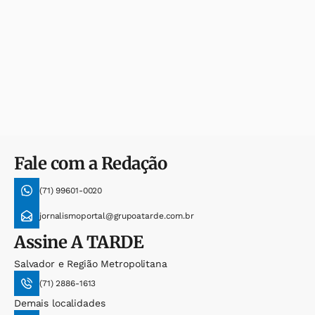
Fale com a Redação
(71) 99601-0020
jornalismoportal@grupoatarde.com.br
Assine
A TARDE
Salvador e Região Metropolitana
(71) 2886-1613
Demais localidades