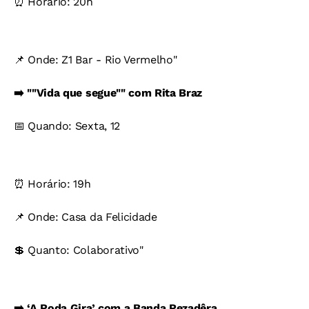
⏰ Horário: 20h
📌 Onde: Z1 Bar - Rio Vermelho"
➡️ ""Vida que segue"" com Rita Braz
📅 Quando: Sexta, 12
⏰ Horário: 19h
📌 Onde: Casa da Felicidade
💲 Quanto: Colaborativo"
➡️ ‘A Roda Gira’ com a Banda Rezadêra