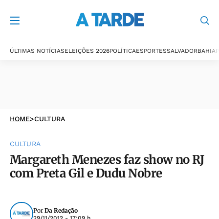
ÚLTIMAS NOTÍCIAS
ELEIÇÕES 2026
POLÍTICA
ESPORTES
SALVADOR
BAHIA
P
HOME
>
CULTURA
CULTURA
Margareth Menezes faz show no RJ
com Preta Gil e Dudu Nobre
Por
Da Redação
29/11/2012 - 17:09 h