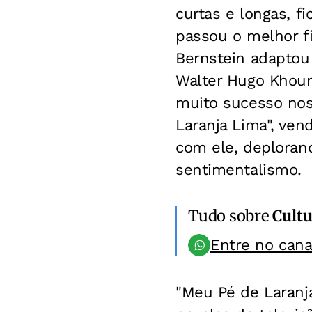
curtas e longas, f
passou o melhor f
Bernstein adaptou
Walter Hugo Khour
muito sucesso nos
Laranja Lima", ve
com ele, deploran
sentimentalismo.
Tudo sobre
Cultu
Entre no can
"Meu Pé de Laranja