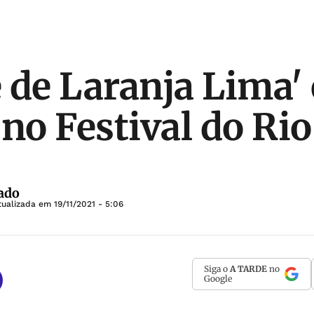
 de Laranja Lima' 
 no Festival do Rio
ado
tualizada em
19/11/2021 - 5:06
Siga o
A TARDE
no
Google