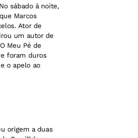
 No sábado à noite,
 que Marcos
elos. Ator de
irou um autor de
 "O Meu Pé de
re foram duros
e o apelo ao
deu origem a duas