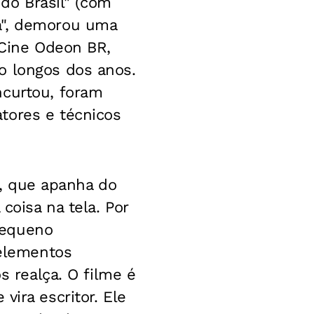
 do Brasil" (com
a", demorou uma
 Cine Odeon BR,
o longos dos anos.
ncurtou, foram
tores e técnicos
or, que apanha do
coisa na tela. Por
pequeno
 elementos
s realça. O filme é
vira escritor. Ele