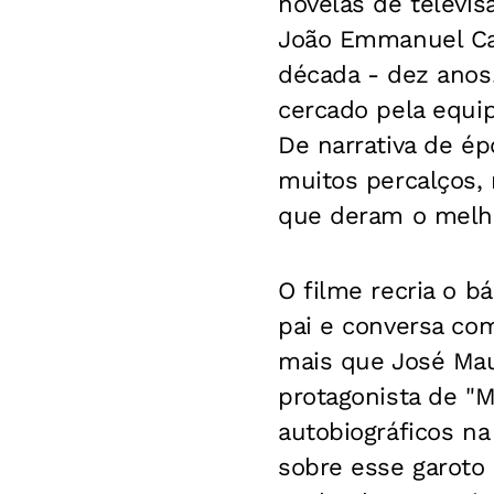
novelas de televisã
João Emmanuel Car
década - dez anos!
cercado pela equi
De narrativa de é
muitos percalços,
que deram o melho
O filme recria o bá
pai e conversa com
mais que José Mau
protagonista de "M
autobiográficos na
sobre esse garoto 