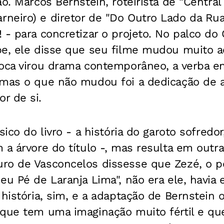
o. Marcos Bernstein, roteirista de "Central
neiro) e diretor de "Do Outro Lado da Ru
 - para concretizar o projeto. No palco do
pe, ele disse que seu filme mudou muito a
poca virou drama contemporâneo, a verba e
 mas o que não mudou foi a dedicação de a
r de si.
sico do livro - a história do garoto sofred
 a árvore do título -, mas resulta em outra 
ro de Vasconcelos dissesse que Zezé, o 
eu Pé de Laranja Lima", não era ele, havia
 história, sim, e a adaptação de Bernstein o
que tem uma imaginação muito fértil e que 