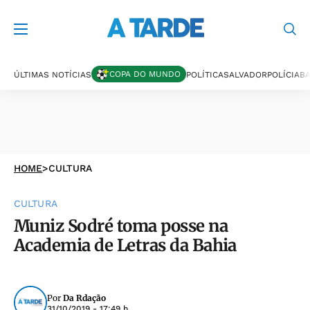
COPA DO MUNDO
ÚLTIMAS NOTÍCIAS
POLÍTICA
SALVADOR
POLÍCIA
BA
HOME
>
CULTURA
CULTURA
Muniz Sodré toma posse na
Academia de Letras da Bahia
Por
Da Rdação
31/10/2019 - 17:49 h