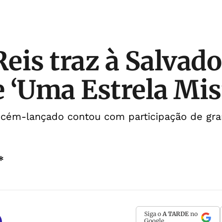
eis traz à Salvado
 ‘Uma Estrela Mis
ecém-lançado contou com participação de gr
*
Siga o
A TARDE
no
Google