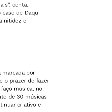
is”, conta.
o caso de Daqui
 nitidez e
a marcada por
e o prazer de fazer
 faço música, no
nto de 30 músicas
nuar criativo e