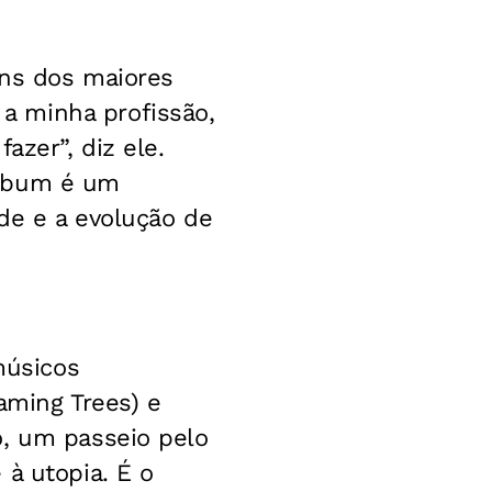
uns dos maiores
a minha profissão,
azer”, diz ele.
álbum é um
de e a evolução de
músicos
eaming Trees) e
o, um passeio pelo
 à utopia. É o