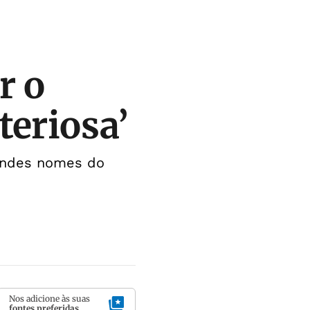
r o
teriosa’
andes nomes do
Nos adicione às suas
fontes preferidas