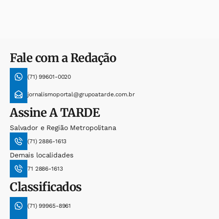
Fale com a Redação
(71) 99601-0020
jornalismoportal@grupoatarde.com.br
Assine
A TARDE
Salvador e Região Metropolitana
(71) 2886-1613
Demais localidades
71 2886-1613
Classificados
(71) 99965-8961