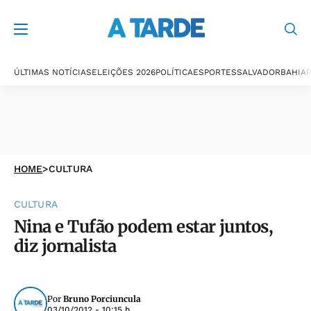
ÚLTIMAS NOTÍCIAS
ELEIÇÕES 2026
POLÍTICA
ESPORTES
SALVADOR
BAHIA
P
HOME
>
CULTURA
CULTURA
Nina e Tufão podem estar juntos,
diz jornalista
Por
Bruno Porciuncula
03/10/2012 - 10:15 h