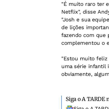
"É muito raro ter e
Netflix", disse And
"Josh e sua equipe
de lições importa
fazendo com que p
complementou o e
"Estou muito feliz
uma série infantil
obviamente, algu
Siga o A TARDE 
Siga o A TARD