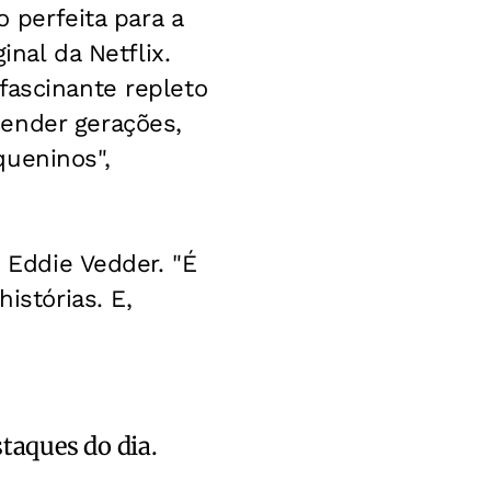
o perfeita para a
inal da Netflix.
fascinante repleto
ender gerações,
queninos",
e Eddie Vedder. "É
istórias. E,
staques do dia.