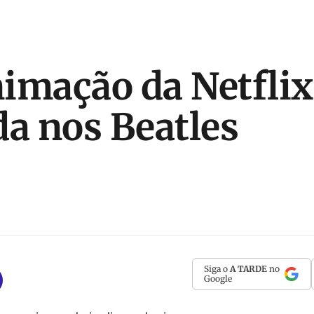
imação da Netflix
da nos Beatles
Siga o
A TARDE
no
Google