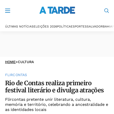
ÚLTIMAS NOTÍCIAS
ELEIÇÕES 2026
POLÍTICA
ESPORTES
SALVADOR
BAHIA
P
HOME
>
CULTURA
FLIRCONTAS
Rio de Contas realiza primeiro
festival literário e divulga atrações
Flircontas pretente unir literatura, cultura,
memória e território, celebrando a ancestralidade e
as identidades locais