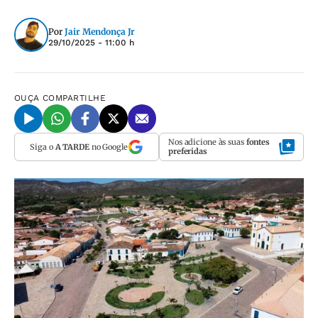
Por
Jair Mendonça Jr
29/10/2025 - 11:00 h
OUÇA
COMPARTILHE
Nos adicione às suas
fontes
Siga o
A TARDE
no Google
preferidas