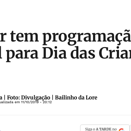
or tem programaç
l para Dia das Cria
 | Foto: Divulgação | Bailinho da Lore
ualizada em
11/10/2019 - 20:12
Siga o
A TARDE
no