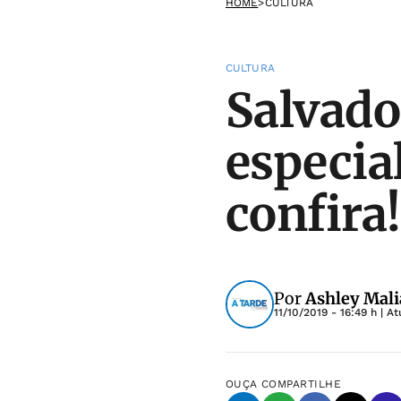
HOME
>
CULTURA
CULTURA
Salvad
especia
confira!
Por
Ashley Malia
11/10/2019 - 16:49 h
| At
OUÇA
COMPARTILHE