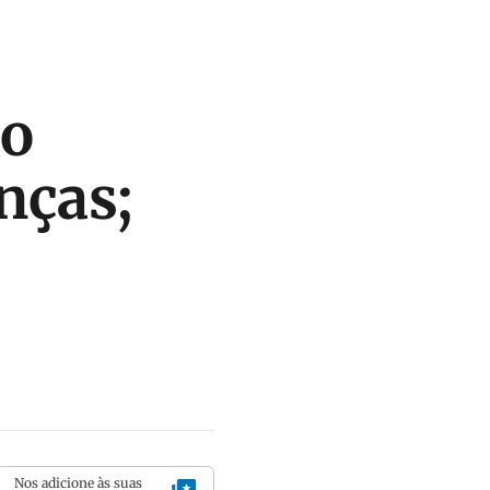
ão
nças;
Nos adicione às suas