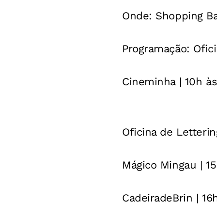
Onde
: Shopping B
Programação
: Ofic
Cineminha | 10h às
Oficina de Letterin
Mágico Mingau | 1
CadeiradeBrin | 16