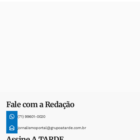
Fale com a Redação
(71) 99601-0020
jornalismoportal@grupoatarde.com.br
Assine
A TARDE