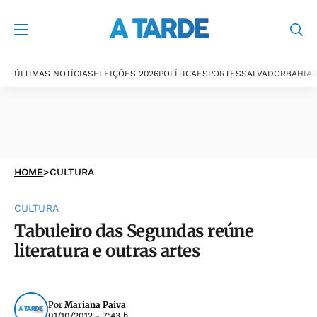
ÚLTIMAS NOTÍCIAS
ELEIÇÕES 2026
POLÍTICA
ESPORTES
SALVADOR
BAHIA
P
HOME
>
CULTURA
CULTURA
Tabuleiro das Segundas reúne
literatura e outras artes
Por
Mariana Paiva
01/10/2012 - 7:43 h