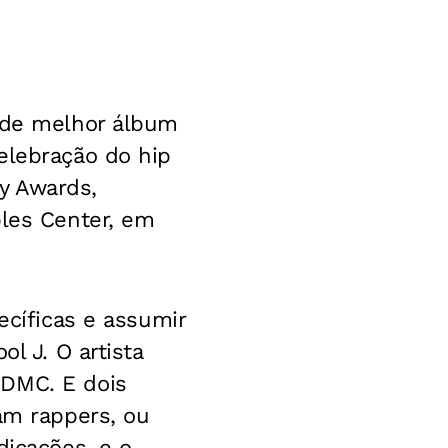
o de melhor álbum
elebração do hip
y Awards,
ples Center, em
ecíficas e assumir
l J. O artista
 DMC. E dois
am rappers, ou
dicações, e o