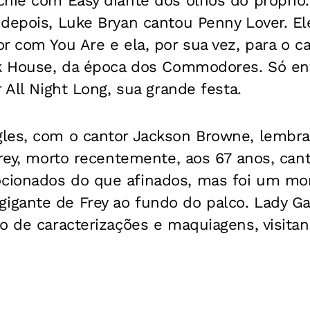
hie com Easy diante dos olhos do próprio. 
 depois, Luke Bryan cantou Penny Lover. E
r com You Are e ela, por sua vez, para o c
ck House, da época dos Commodores. Só en
 All Night Long, sua grande festa.
les, com o cantor Jackson Browne, lembr
Frey, morto recentemente, aos 67 anos, cant
cionados do que afinados, mas foi um mo
gante de Frey ao fundo do palco. Lady Ga
o de caracterizações e maquiagens, visita