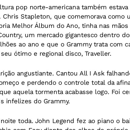
ultura pop norte-americana também estav
 Chris Stapleton, que comemorava como 
goria Melhor Álbum do Ano, tinha nas mãos
ountry, um mercado gigantesco dentro do
hões ao ano e que o Grammy trata com ca
 seu ótimo e regional disco, Traveller.
ição angustiante. Cantou All I Ask falhand
meço e perdendo o controle total da afina
 que aquela tormenta acabasse logo. Foi c
s infelizes do Grammy.
noite toda. John Legend fez ao piano o ba