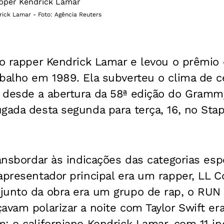
rick Lamar - Foto: Agência Reuters
u o rapper Kendrick Lamar e levou o prêmi
balho em 1989. Ela subverteu o clima de c
 desde a abertura da 58ª edição do Gramm
gada desta segunda para terça, 16, no Sta
ransbordar às indicações das categorias esp
apresentador principal era um rapper, LL Coo
junto da obra era um grupo de rap, o RUN
avam polarizar a noite com Taylor Swift er
: o californiano Kendrick Lamar, com 11 in