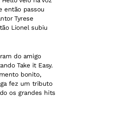
Hello veio na voz
le então passou
antor Tyrese
tão Lionel subiu
aram do amigo
ando Take it Easy.
mento bonito,
ga fez um tributo
ndo os grandes hits