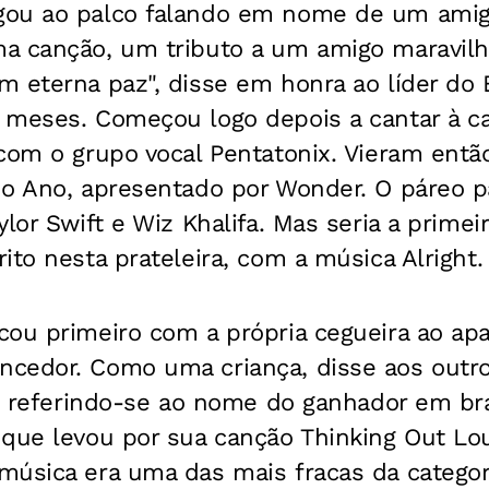
ou ao palco falando em nome de um amigo
a canção, um tributo a um amigo maravilh
 eterna paz", disse em honra ao líder do E
 meses. Começou logo depois a cantar à ca
com o grupo vocal Pentatonix. Vieram entã
do Ano, apresentado por Wonder. O páreo p
ylor Swift e Wiz Khalifa. Mas seria a primei
ito nesta prateleira, com a música Alright.
cou primeiro com a própria cegueira ao ap
cedor. Como uma criança, disse aos outro
u, referindo-se ao nome do ganhador em br
 que levou por sua canção Thinking Out Lo
música era uma das mais fracas da catego