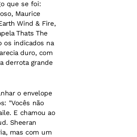
 que se foi:
oso, Maurice
arth Wind & Fire,
pela Thats The
o os indicados na
arecia duro, com
ra derrota grande
anhar o envelope
s: "Vocês não
aile. E chamou ao
ud. Sheeran
ria, mas com um