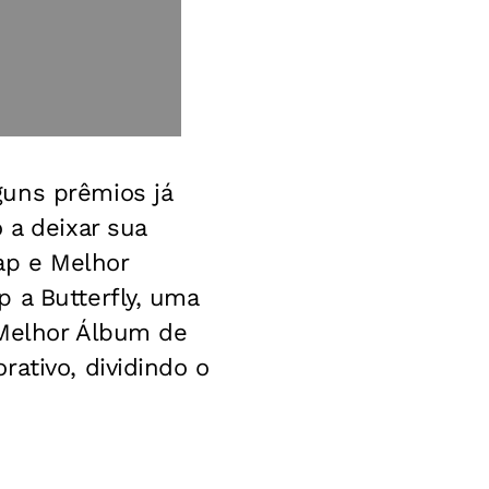
guns prêmios já
 a deixar sua
ap e Melhor
 a Butterfly, uma
 Melhor Álbum de
ativo, dividindo o