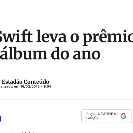
Swift leva o prêmi
 álbum do ano
 | Estadão Conteúdo
ualizada em
16/02/2016 - 9:54
Siga o
A TARDE
no
Google