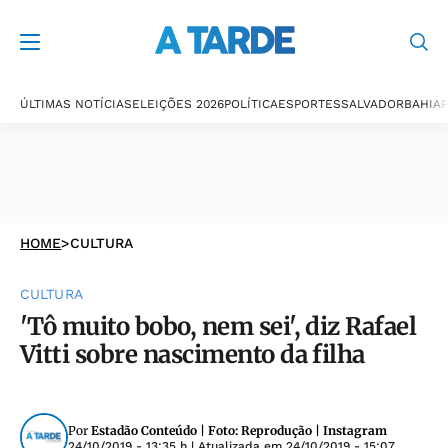
ÚLTIMAS NOTÍCIAS
ELEIÇÕES 2026
POLÍTICA
ESPORTES
SALVADOR
BAHIA
P
HOME
>
CULTURA
CULTURA
'Tô muito bobo, nem sei', diz Rafael
Vitti sobre nascimento da filha
Por
Estadão Conteúdo | Foto: Reprodução | Instagram
24/10/2019 - 13:35 h
| Atualizada em
24/10/2019 - 15:07