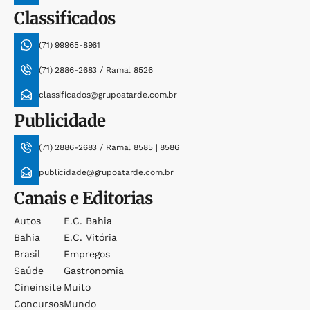
Classificados
(71) 99965-8961
(71) 2886-2683 / Ramal 8526
classificados@grupoatarde.com.br
Publicidade
(71) 2886-2683 / Ramal 8585 | 8586
publicidade@grupoatarde.com.br
Canais e Editorias
Autos
E.c. Bahia
Bahia
E.c. Vitória
Brasil
Empregos
Saúde
Gastronomia
Cineinsite
Muito
Concursos
Mundo