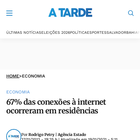
ÚLTIMAS NOTÍCIAS
ELEIÇÕES 2026
POLÍTICA
ESPORTES
SALVADOR
BAHIA
P
HOME
>
ECONOMIA
ECONOMIA
67% das conexões à internet
ocorreram em residências
Por
Rodrigo Petry | Agência Estado
27/11/2012 - 19:25 h
| Atualizada em
19/11/2021 - 5:11