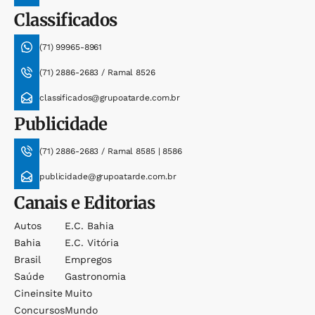
Classificados
(71) 99965-8961
(71) 2886-2683 / Ramal 8526
classificados@grupoatarde.com.br
Publicidade
(71) 2886-2683 / Ramal 8585 | 8586
publicidade@grupoatarde.com.br
Canais e Editorias
Autos
E.c. Bahia
Bahia
E.c. Vitória
Brasil
Empregos
Saúde
Gastronomia
Cineinsite
Muito
Concursos
Mundo