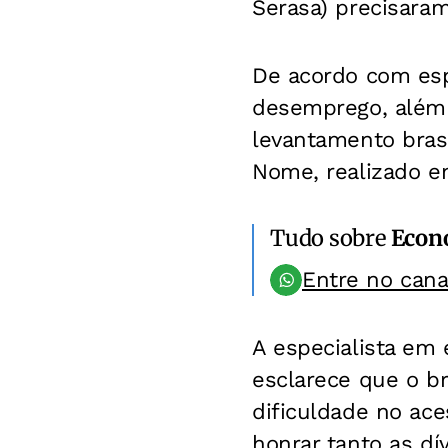
Serasa) precisara
De acordo com espe
desemprego, além 
levantamento bras
Nome, realizado e
Tudo sobre
Econ
Entre no can
A especialista em 
esclarece que o b
dificuldade no ace
honrar tanto as dí