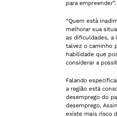
para empreender”.
“Quem está inadimp
melhorar sua situa
as dificuldades, a
talvez o caminho p
habilidade que po
considerar a possi
Falando especifica
a região está con
desemprego do paí
desemprego. Assim
existe mais risco