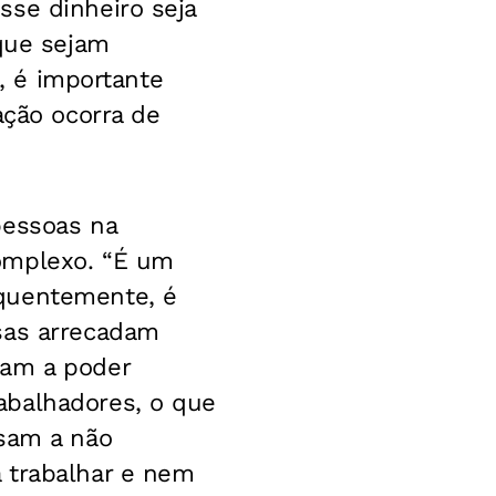
sse dinheiro seja
 que sejam
s, é importante
ação ocorra de
pessoas na
omplexo. “É um
equentemente, é
sas arrecadam
sam a poder
abalhadores, o que
ssam a não
 trabalhar e nem