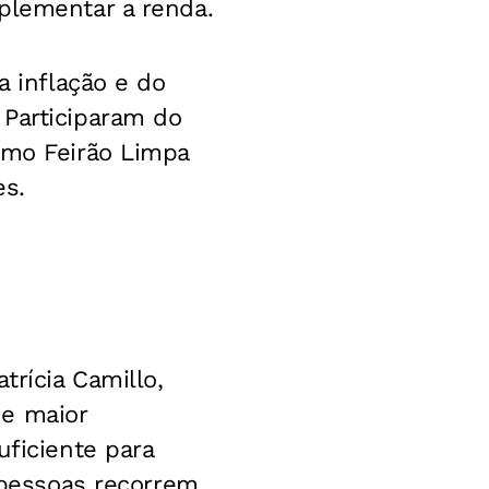
plementar a renda.
a inflação e do
 Participaram do
imo Feirão Limpa
es.
trícia Camillo,
 e maior
uficiente para
s pessoas recorrem