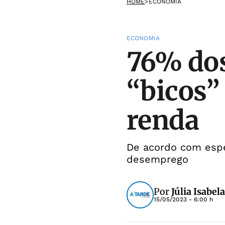
HOME
>
ECONOMIA
ECONOMIA
76% dos
“bicos”
renda
De acordo com espec
desemprego
Por
Júlia Isabel
15/05/2023 - 6:00 h