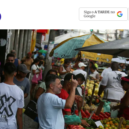
Siga o
A TARDE
no
Google