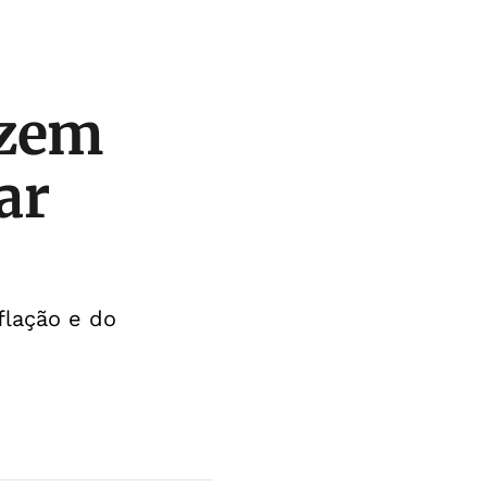
azem
ar
flação e do