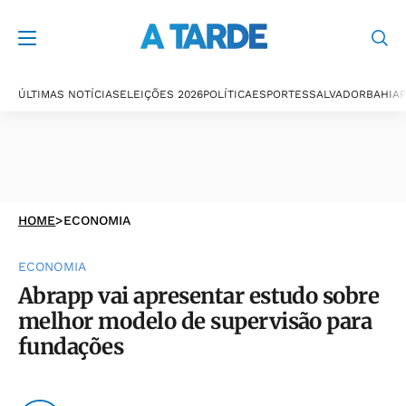
ÚLTIMAS NOTÍCIAS
ELEIÇÕES 2026
POLÍTICA
ESPORTES
SALVADOR
BAHIA
P
HOME
>
ECONOMIA
ECONOMIA
Abrapp vai apresentar estudo sobre
melhor modelo de supervisão para
fundações