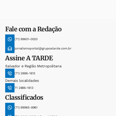
Fale com a Redação
(71) 99601-0020
jornalismoportal@grupoatarde.com.br
Assine
A TARDE
Salvador e Região Metropolitana
(71) 2886-1613
Demais localidades
71 2886-1613
Classificados
(71) 99965-8961