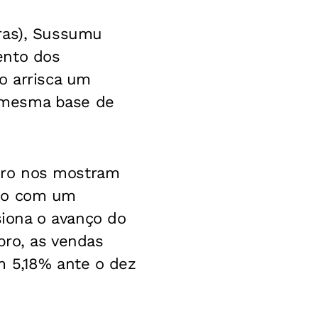
ras), Sussumu
ento dos
o arrisca um
 mesma base de
bro nos mostram
ano com um
iona o avanço do
bro, as vendas
m 5,18% ante o dez