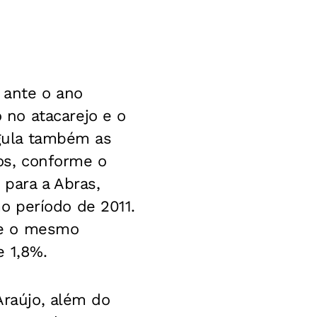
 ante o ano
no atacarejo e o
egula também as
os, conforme o
 para a Abras,
o período de 2011.
re o mesmo
e 1,8%.
Araújo, além do