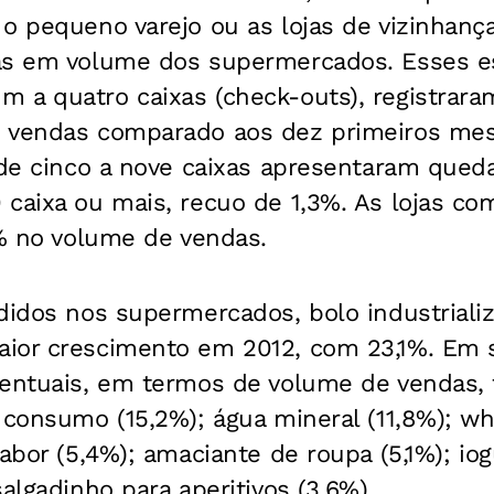
 o pequeno varejo ou as lojas de vizinhan
as em volume dos supermercados. Esses e
 a quatro caixas (check-outs), registrar
 vendas comparado aos dez primeiros mese
 de cinco a nove caixas apresentaram queda
caixa ou mais, recuo de 1,3%. As lojas com
1% no volume de vendas.
didos nos supermercados, bolo industrializ
ior crescimento em 2012, com 23,1%. Em s
centuais, em termos de volume de vendas,
 consumo (15,2%); água mineral (11,8%); whi
abor (5,4%); amaciante de roupa (5,1%); iog
algadinho para aperitivos (3,6%).