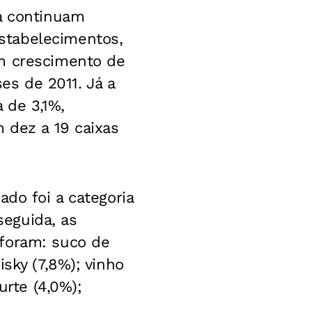
ça continuam
stabelecimentos,
am crescimento de
s de 2011. Já a
 de 3,1%,
 dez a 19 caixas
ado foi a categoria
eguida, as
 foram: suco de
sky (7,8%); vinho
urte (4,0%);