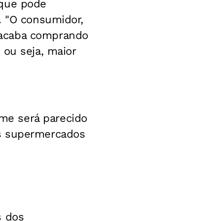
 que pode
. "O consumidor,
 acaba comprando
 ou seja, maior
me será parecido
os supermercados
s dos