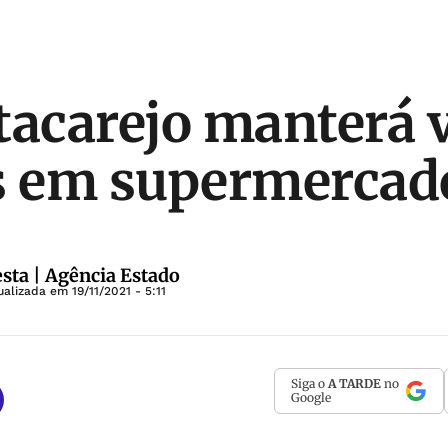
tacarejo manterá 
s em supermercad
sta | Agência Estado
ualizada em
19/11/2021 - 5:11
Siga o
A TARDE
no
Google