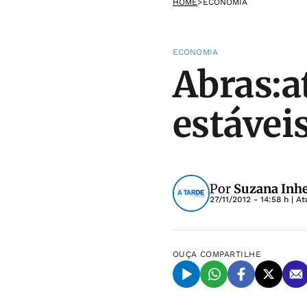
HOME
>
ECONOMIA
ECONOMIA
Abras:a
estávei
Por
Suzana Inhe
27/11/2012 - 14:58 h
| At
OUÇA
COMPARTILHE