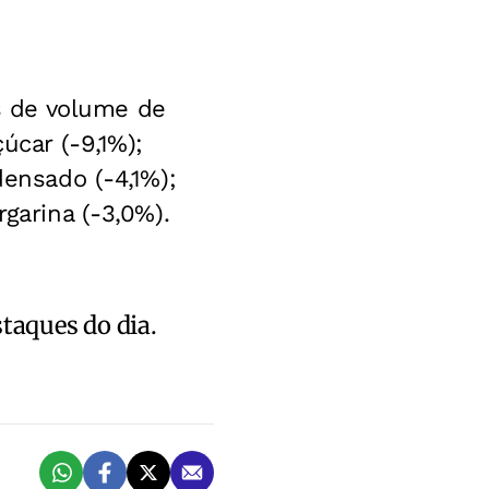
s de volume de
úcar (-9,1%);
densado (-4,1%);
garina (-3,0%).
staques do dia.