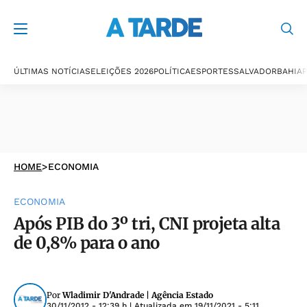
ÚLTIMAS NOTÍCIAS
ELEIÇÕES 2026
POLÍTICA
ESPORTES
SALVADOR
BAHIA
P
HOME
>
ECONOMIA
ECONOMIA
Após PIB do 3º tri, CNI projeta alta
de 0,8% para o ano
Por
Wladimir D'Andrade | Agência Estado
30/11/2012 - 12:39 h
| Atualizada em
19/11/2021 - 5:11