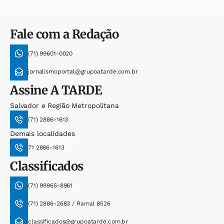
Fale com a Redação
(71) 99601-0020
jornalismoportal@grupoatarde.com.br
Assine
A TARDE
Salvador e Região Metropolitana
(71) 2886-1613
Demais localidades
71 2886-1613
Classificados
(71) 99965-8961
(71) 2886-2683 / Ramal 8526
classificados@grupoatarde.com.br