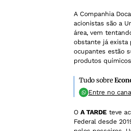
A Companhia Docas
acionistas são a U
área, vem tentand
obstante já exista 
ocupantes estão su
produtos químicos
Tudo sobre
Econ
Entre no can
O
A TARDE
teve ac
Federal desde 2019
pelos posseiros. Um