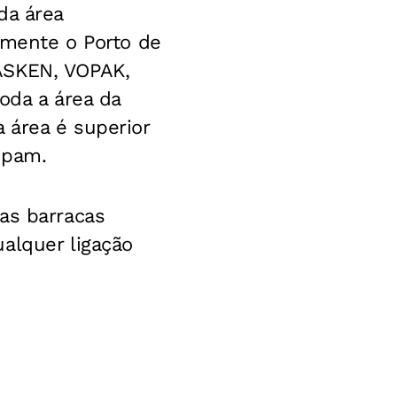
da área
almente o Porto de
ASKEN, VOPAK,
da a área da
 área é superior
upam.
as barracas
alquer ligação