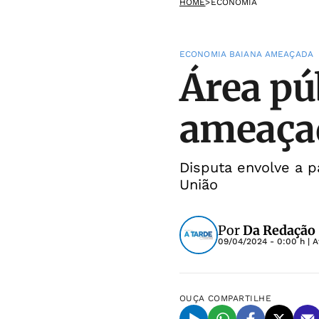
HOME
>
ECONOMIA
ECONOMIA BAIANA AMEAÇADA
Área pú
ameaçad
Disputa envolve a 
União
Por
Da Redação
09/04/2024 - 0:00 h
| A
OUÇA
COMPARTILHE