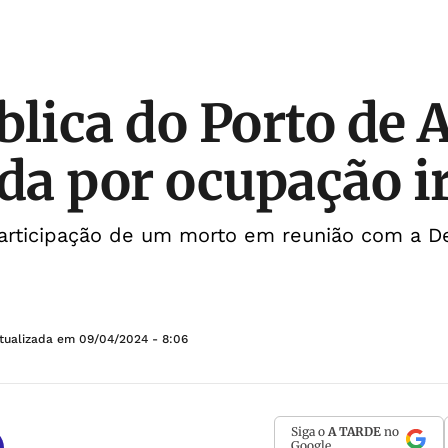
blica do Porto de A
a por ocupação i
participação de um morto em reunião com a De
tualizada em
09/04/2024 - 8:06
Siga o
A TARDE
no
Google