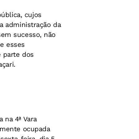
blica, cujos
la administração da
 sem sucesso, não
ue esses
e parte dos
çari.
a na 4ª Vara
almente ocupada
sexta-feira, dia 5,