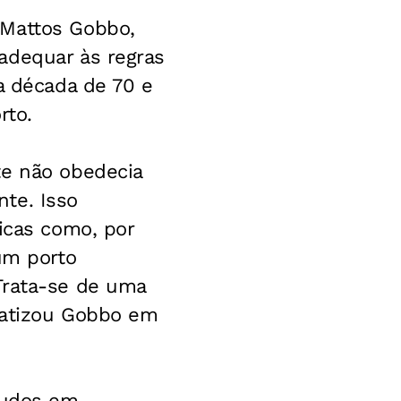
 Mattos Gobbo,
adequar às regras
a década de 70 e
rto.
te não obedecia
te. Isso
icas como, por
um porto
Trata-se de uma
fatizou Gobbo em
studos em