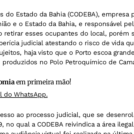
 do Estado da Bahia (CODEBA), empresa pú
nião e o Estado da Bahia, e responsável pe
o retirar esses ocupantes do local, porém
perícia judicial atestando o risco de vida q
jeitos, haja visto que o Porto escoa grand
 produzidos no Polo Petroquímico de Cama
omia
em primeira mão!
al do WhatsApp.
esso ao processo judicial, que se desenrol
, no qual a CODEBA reivindica a área ileg
a audiência virtual foi realizada na última 