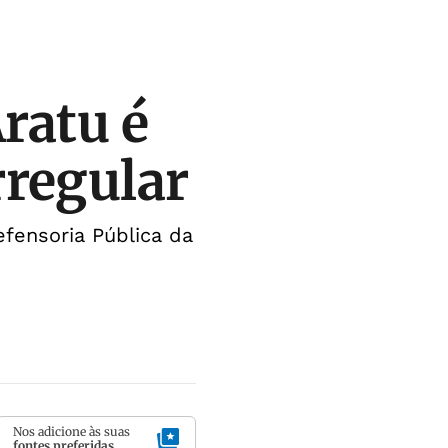
ratu é
rregular
fensoria Pública da
Nos adicione às suas
fontes preferidas