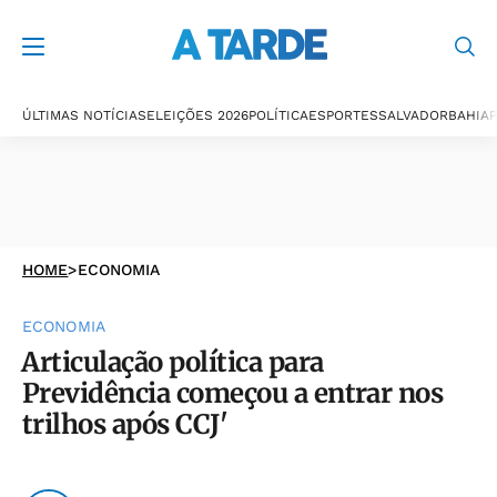
ÚLTIMAS NOTÍCIAS
ELEIÇÕES 2026
POLÍTICA
ESPORTES
SALVADOR
BAHIA
P
HOME
>
ECONOMIA
ECONOMIA
Articulação política para
Previdência começou a entrar nos
trilhos após CCJ'