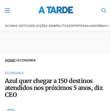
ÚLTIMAS NOTÍCIAS
ELEIÇÕES 2026
POLÍTICA
ESPORTES
SALVADOR
BAHIA
P
HOME
>
ECONOMIA
ECONOMIA
Azul quer chegar a 150 destinos
atendidos nos próximos 5 anos, diz
CEO