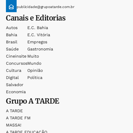
publicidade@grupoatarde.com.br
Canais e Editorias
Autos
E.c. Bahia
Bahia
E.c. Vitória
Brasil
Empregos
Saúde
Gastronomia
Cineinsite
Muito
Concursos
Mundo
Cultura
Opinião
Digital
Política
Salvador
Economia
Grupo
A TARDE
A TARDE
A TARDE FM
MASSA!
A TARDE EDUCAÇÃO