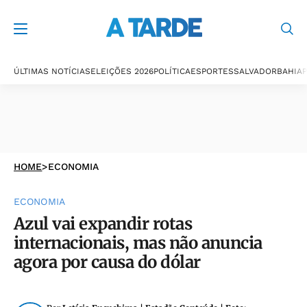
ÚLTIMAS NOTÍCIAS
ELEIÇÕES 2026
POLÍTICA
ESPORTES
SALVADOR
BAHIA
P
HOME
>
ECONOMIA
ECONOMIA
Azul vai expandir rotas
internacionais, mas não anuncia
agora por causa do dólar