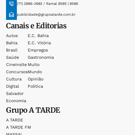
(71) 2886-2683 / Ramal 8585 | 8586
publicidade@grupoatarde.com.br
Canais e Editorias
Autos
E.c. Bahia
Bahia
E.c. Vitória
Brasil
Empregos
Saúde
Gastronomia
Cineinsite
Muito
Concursos
Mundo
Cultura
Opinião
Digital
Política
Salvador
Economia
Grupo
A TARDE
A TARDE
A TARDE FM
MASSA!