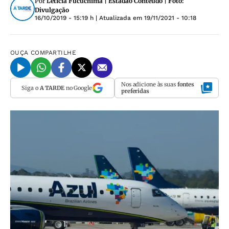
Por
Letícia Fucuchima | Estadão Conteúdo | Foto:
Divulgação
16/10/2019 - 15:19 h
| Atualizada em
19/11/2021 - 10:18
OUÇA
COMPARTILHE
Nos adicione às suas
fontes
Siga o
A TARDE
no Google
preferidas