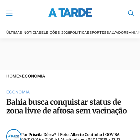
ÚLTIMAS NOTÍCIAS
ELEIÇÕES 2026
POLÍTICA
ESPORTES
SALVADOR
BAHIA
P
HOME
>
ECONOMIA
ECONOMIA
Bahia busca conquistar status de
zona livre de aftosa sem vacinação
Por
Priscila Dórea* | Foto: Alberto Coutinho | GOV BA
05/11/2019 - 7:00 h
| Atualizada em
05/11/2019 - 12:13