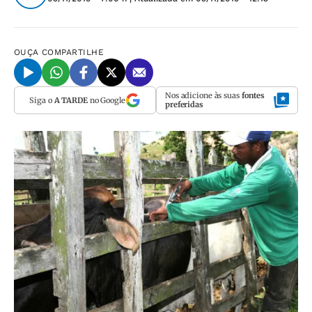
OUÇA
COMPARTILHE
Nos adicione às suas
fontes
Siga o
A TARDE
no Google
preferidas