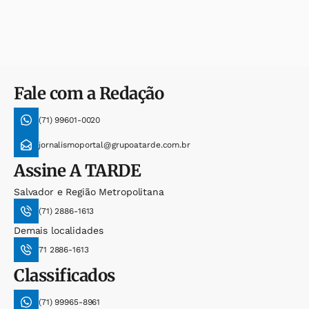
Fale com a Redação
(71) 99601-0020
jornalismoportal@grupoatarde.com.br
Assine
A TARDE
Salvador e Região Metropolitana
(71) 2886-1613
Demais localidades
71 2886-1613
Classificados
(71) 99965-8961