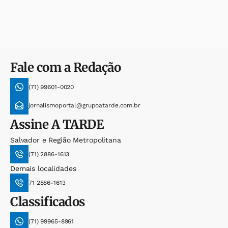
Fale com a Redação
(71) 99601-0020
jornalismoportal@grupoatarde.com.br
Assine
A TARDE
Salvador e Região Metropolitana
(71) 2886-1613
Demais localidades
71 2886-1613
Classificados
(71) 99965-8961