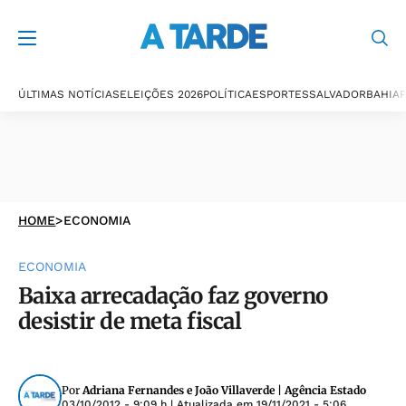
ÚLTIMAS NOTÍCIAS
ELEIÇÕES 2026
POLÍTICA
ESPORTES
SALVADOR
BAHIA
P
HOME
>
ECONOMIA
ECONOMIA
Baixa arrecadação faz governo
desistir de meta fiscal
Por
Adriana Fernandes e João Villaverde | Agência Estado
03/10/2012 - 9:09 h
| Atualizada em
19/11/2021 - 5:06