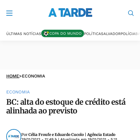
COPA DO MUNDO
ÚLTIMAS NOTÍCIAS
POLÍTICA
SALVADOR
POLÍCIA
BA
HOME
>
ECONOMIA
ECONOMIA
BC: alta do estoque de crédito está
alinhada ao previsto
Por
Célia Froufe e Eduardo Cucolo | Agência Estado
29/11/2012 - 11:49 h
| Atualizada em
19/11/2021 - 5:11