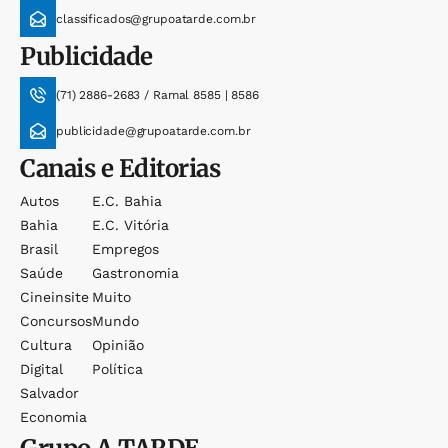
classificados@grupoatarde.com.br
Publicidade
(71) 2886-2683 / Ramal 8585 | 8586
publicidade@grupoatarde.com.br
Canais e Editorias
Autos
E.c. Bahia
Bahia
E.c. Vitória
Brasil
Empregos
Saúde
Gastronomia
Cineinsite
Muito
Concursos
Mundo
Cultura
Opinião
Digital
Política
Salvador
Economia