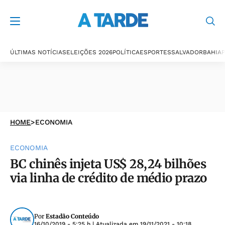
ÚLTIMAS NOTÍCIAS
ELEIÇÕES 2026
POLÍTICA
ESPORTES
SALVADOR
BAHIA
P
HOME
>
ECONOMIA
ECONOMIA
BC chinês injeta US$ 28,24 bilhões
via linha de crédito de médio prazo
Por
Estadão Conteúdo
16/10/2019 - 5:25 h
| Atualizada em
19/11/2021 - 10:18